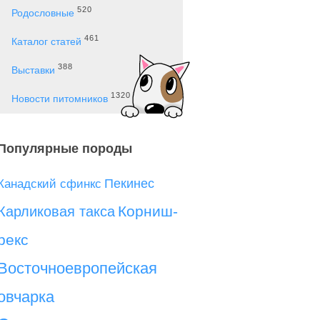
520
Родословные
461
Каталог статей
388
Выставки
1320
Новости питомников
Популярные породы
Пекинес
Канадский сфинкс
Корниш-
Карликовая такса
рекс
Восточноевропейская
овчарка