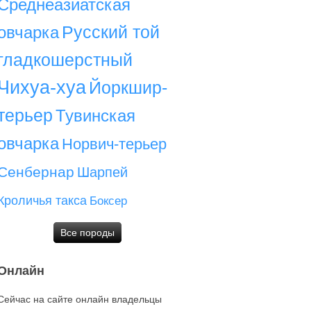
Среднеазиатская
Русский той
овчарка
гладкошерстный
Чихуа-хуа
Йоркшир-
терьер
Тувинская
овчарка
Норвич-терьер
Сенбернар
Шарпей
Кроличья такса
Боксер
Все породы
Онлайн
Сейчас на сайте онлайн владельцы