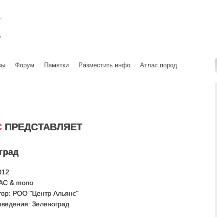
вы
Форум
Памятки
Разместить инфо
Атлас пород
С
ПРЕДСТАВЛЯЕТ
град
012
CAC & mono
тор: РОО "Центр Альянс"
оведения: Зеленоград