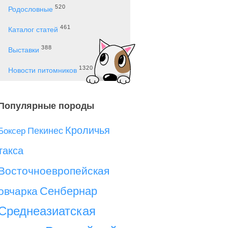
520
Родословные
461
Каталог статей
388
Выставки
1320
Новости питомников
Популярные породы
Кроличья
Пекинес
Боксер
такса
Восточноевропейская
Сенбернар
овчарка
Среднеазиатская