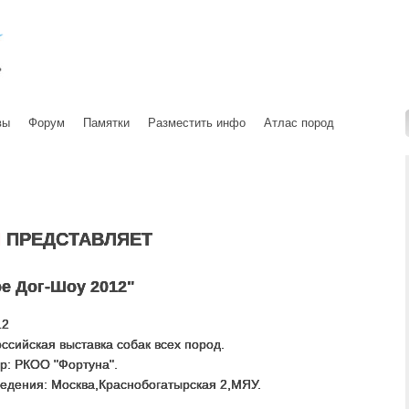
вы
Форум
Памятки
Разместить инфо
Атлас пород
И
ПРЕДСТАВЛЯЕТ
е Дог-Шоу 2012"
12
оссийская выставка собак всех пород.
р: РКОО "Фортуна".
едения: Москва,Краснобогатырская 2,МЯУ.