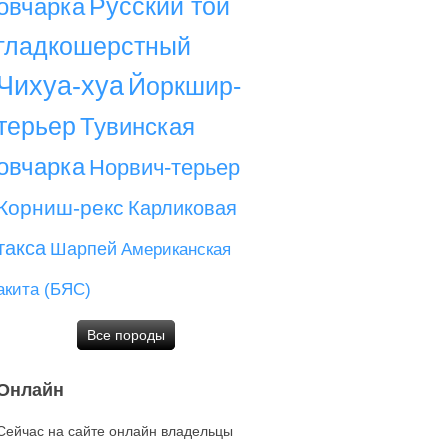
Русский той
овчарка
гладкошерстный
Чихуа-хуа
Йоркшир-
терьер
Тувинская
овчарка
Норвич-терьер
Корниш-рекс
Карликовая
такса
Шарпей
Американская
акита (БЯС)
Все породы
Онлайн
Сейчас на сайте онлайн владельцы