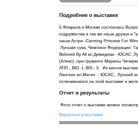
Подробнее о выставке
5 Февраля в Москве состоялась Всеро
содружества и так же наши друзья и "
наша Астри -Carming Princess For Win
Лучшая сука, Чемпион Федерации. Так
Beloved By All вл.Димидова - ЮСАС ,
(Алекс) ,при груминге Марины Чичирк
ЛПП., BIG -I, BIS - 5. Из кингов выст
Лангхин вл.Магин .- ЮСАС, Лучший ю
отличившихся на этой выставке и же
Отчет и результаты
Фото отчет о выставке можно посмо
Вернуться в выставки