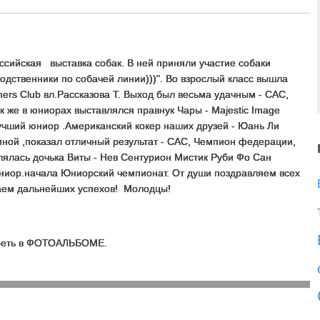
ссийская выставка собак. В ней приняли участие собаки
родственники по собачей линии)))". Во взрослый класс вышла
ners Club вл.Рассказова Т. Выход был весьма удачным - САС,
 же в юниорах выставлялся правнук Чары - Majestic Image
Лучший юниор .Американский кокер наших друзей - Юань Ли
иной ,показал отличный результат - САС, Чемпион федерации,
авлялась дочька Виты - Нев Сентурион Мистик Руби Фо Сан
ниор.начала Юниорский чемпионат. От души поздравляем всех
лаем дальнейших успехов! Молодцы!
треть в ФОТОАЛЬБОМЕ.