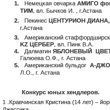
1.
Немецкая овчарка
АМИГО фо
ТИМ
, вл. Бычков И. , г.Астана
2.
Пекинес
ЦЕНТУРИОН ДИАНА
г.Астана
3.
Американский стаффордширс
KZ ЦЕРБЕР
, вл. Пинк В.А.
4.
Далматин
ЯБЛОНЕВЫЙ ЦВЕТ
Галюева О.Ф., г. Астана
5.
Американский бульдог
А-ДЖ
Л.О., г. Астана
Конкурс юных хендлеров.
1 .Кравчинская Кристина (14 лет) – йо
Джессика