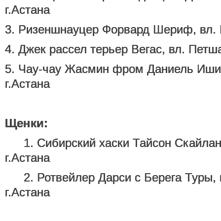
г.Астана
3. Ризеншнауцер Форвард Шериф, вл. П
4. Джек рассел терьер Вегас, вл. Петша
5. Чау-чау Жасмин фром Даниель Ишим
г.Астана
Щенки:
. 1. Сибирский хаски Тайсон Скайлан,
г.Астана
. 2. Ротвейлер Дарси с Берега Туры, в
г.Астана