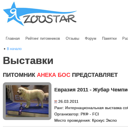
Главная
Рейтинг питомников
Отзывы
Форум
Памятки
Ра
В начало
Выставки
ПИТОМНИК
АНЕКА БОС
ПРЕДСТАВЛЯЕТ
Евразия 2011 - Жубар Чемп
26.03.2011
Ранг: Интернациональная выставка со
Организатор: РКФ - FCI
Место проведения: Крокус Экспо