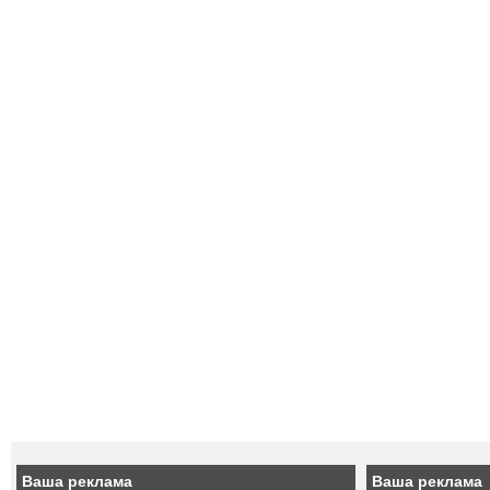
Ваша реклама
Ваша реклама