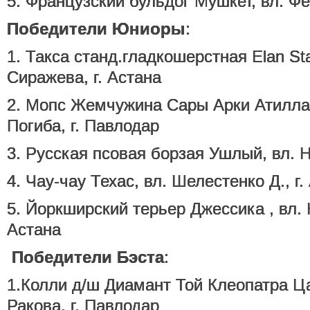
5. Французский бульдог Мушкет, вл. Фё
Победители Юниоры
:
1. Такса станд.гладкошерстная Elan Sta
Сиражева, г. Астана
2. Мопс Жемчужина Сары Арки Атилла
Погиба, г. Павлодар
3. Русская псовая борзая Ушлый, вл. Ни
4. Чау-чау Техас, вл. Шелестенко Д., г.
5. Йоркширский терьер Джессика , вл. К
Астана
Победители Бэста
:
1.Колли д/ш Диамант Той Клеопатра Ца
Ракова, г. Павлодар