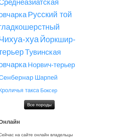
Среднеазиатская
Русский той
овчарка
гладкошерстный
Чихуа-хуа
Йоркшир-
терьер
Тувинская
овчарка
Норвич-терьер
Сенбернар
Шарпей
Кроличья такса
Боксер
Все породы
Онлайн
Сейчас на сайте онлайн владельцы