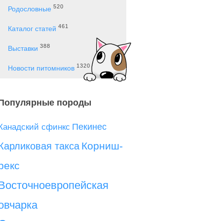
520
Родословные
461
Каталог статей
388
Выставки
1320
Новости питомников
Популярные породы
Пекинес
Канадский сфинкс
Корниш-
Карликовая такса
рекс
Восточноевропейская
овчарка