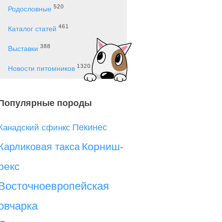
520
Родословные
461
Каталог статей
388
Выставки
1320
Новости питомников
Популярные породы
Пекинес
Канадский сфинкс
Корниш-
Карликовая такса
рекс
Восточноевропейская
овчарка