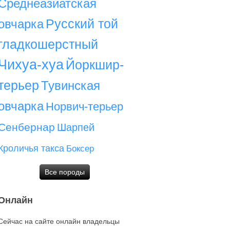
Среднеазиатская
Русский той
овчарка
гладкошерстный
Чихуа-хуа
Йоркшир-
терьер
Тувинская
овчарка
Норвич-терьер
Сенбернар
Шарпей
Кроличья такса
Боксер
Все породы
Онлайн
Сейчас на сайте онлайн владельцы