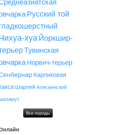
Среднеазиатская
Русский той
овчарка
гладкошерстный
Чихуа-хуа
Йоркшир-
терьер
Тувинская
овчарка
Норвич-терьер
Сенбернар
Карликовая
такса
Шарпей
Аляскинский
маламут
Все породы
Онлайн