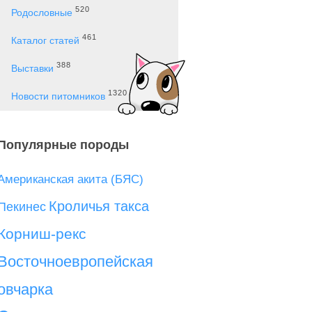
520
Родословные
461
Каталог статей
388
Выставки
1320
Новости питомников
Популярные породы
Американская акита (БЯС)
Кроличья такса
Пекинес
Корниш-рекс
Восточноевропейская
овчарка