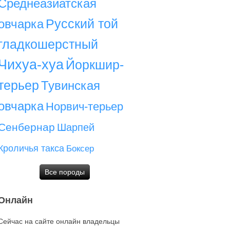
Среднеазиатская
Русский той
овчарка
гладкошерстный
Чихуа-хуа
Йоркшир-
терьер
Тувинская
овчарка
Норвич-терьер
Сенбернар
Шарпей
Кроличья такса
Боксер
Все породы
Онлайн
Сейчас на сайте онлайн владельцы