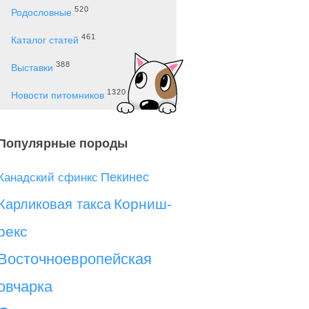
520
Родословные
461
Каталог статей
388
Выставки
1320
Новости питомников
Популярные породы
Пекинес
Канадский сфинкс
Корниш-
Карликовая такса
рекс
Восточноевропейская
овчарка