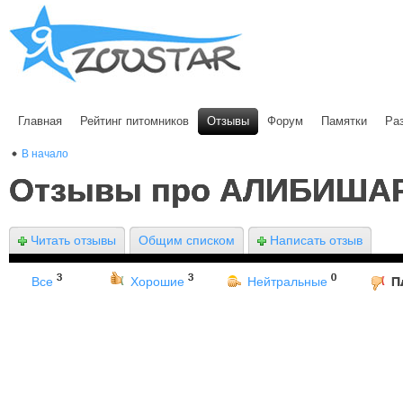
Главная
Рейтинг питомников
Отзывы
Форум
Памятки
Ра
В начало
Отзывы про АЛИБИША
Читать отзывы
Общим списком
Написать отзыв
3
3
0
Все
Хорошие
Нейтральные
П