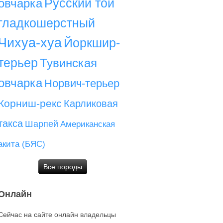
Русский той
овчарка
гладкошерстный
Чихуа-хуа
Йоркшир-
терьер
Тувинская
овчарка
Норвич-терьер
Корниш-рекс
Карликовая
такса
Шарпей
Американская
акита (БЯС)
Все породы
Онлайн
Сейчас на сайте онлайн владельцы