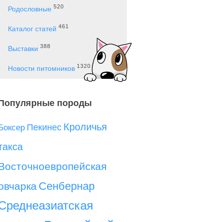
520
Родословные
461
Каталог статей
388
Выставки
1320
Новости питомников
Популярные породы
Кроличья
Пекинес
Боксер
такса
Восточноевропейская
Сенбернар
овчарка
Среднеазиатская