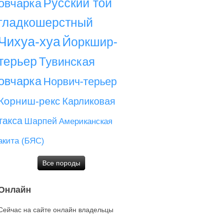
Русский той
овчарка
гладкошерстный
Чихуа-хуа
Йоркшир-
терьер
Тувинская
овчарка
Норвич-терьер
Корниш-рекс
Карликовая
такса
Шарпей
Американская
акита (БЯС)
Все породы
Онлайн
Сейчас на сайте онлайн владельцы