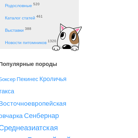
520
Родословные
461
Каталог статей
388
Выставки
1320
Новости питомников
Популярные породы
Кроличья
Пекинес
Боксер
такса
Восточноевропейская
Сенбернар
овчарка
Среднеазиатская