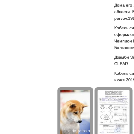
Дома его 
области. 
pervov.19
Кобель с
оформлен
Чемпион 
Балканских
Дземби Эй
CLEAR
Кобель си
июня 2019