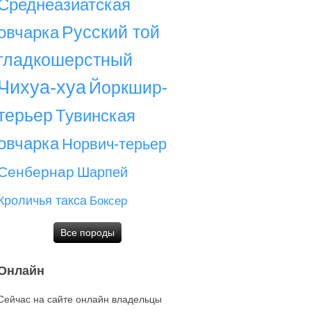
Среднеазиатская
Русский той
овчарка
гладкошерстный
Чихуа-хуа
Йоркшир-
терьер
Тувинская
овчарка
Норвич-терьер
Сенбернар
Шарпей
Кроличья такса
Боксер
Все породы
Онлайн
Сейчас на сайте онлайн владельцы