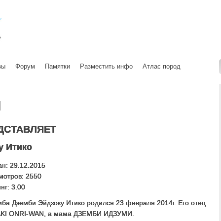
вы
Форум
Памятки
Разместить инфо
Атлас пород
ы
ДСТАВЛЯЕТ
у Итико
н: 29.12.2015
мотров: 2550
нг: 3.00
ба Дземби Эйдзоку Итико родился 23 февраля 2014г. Его отец
AKI ONRI-WAN, а мама ДЗЕМБИ ИДЗУМИ.