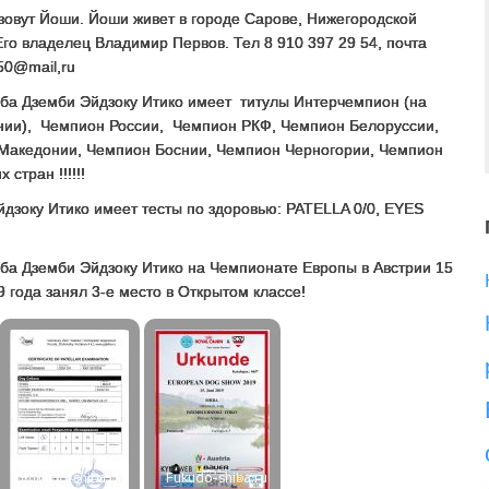
зовут Йоши. Йоши живет в городе Сарове, Нижегородской
Его владелец Владимир Первов. Тел 8 910 397 29 54, почта
50@mail,ru
иба Дземби Эйдзоку Итико имеет титулы Интерчемпион (на
ии), Чемпион России, Чемпион РКФ, Чемпион Белоруссии,
Македонии, Чемпион Боснии, Чемпион Черногории, Чемпион
 стран !!!!!!
дзоку Итико имеет тесты по здоровью: PATELLA 0/0, EYES
ба Дземби Эйдзоку Итико на Чемпионате Европы в Австрии 15
 года занял 3-е место в Открытом классе!