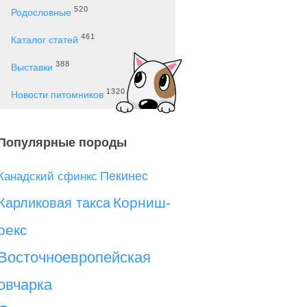
520
Родословные
461
Каталог статей
388
Выставки
1320
Новости питомников
Популярные породы
Пекинес
Канадский сфинкс
Корниш-
Карликовая такса
рекс
Восточноевропейская
овчарка