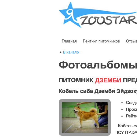
Главная
Рейтинг питомников
Отзы
В начало
Фотоальбом
ПИТОМНИК
ДЗЕМБИ
ПРЕ
Кобель сиба Дземби Эйдзок
Созда
Прос
Рейти
Кобель си
ICY-ITAD