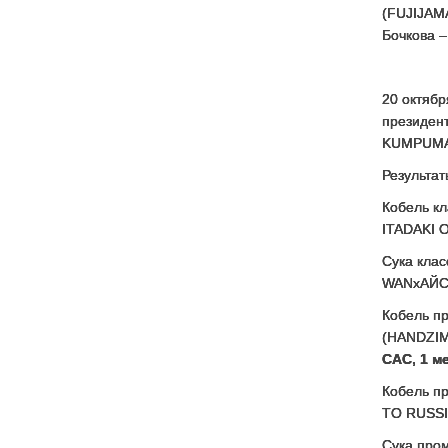
(FUJIJAMA
Бочкова 
20 октябр
президент
KUMPUMA
Результат
Кобель кл
ITADAKI 
Сука кла
WANxАЙС
Кобель п
(HANDZIM
CAC, 1 м
Кобель п
TO RUSSI
Сука пром