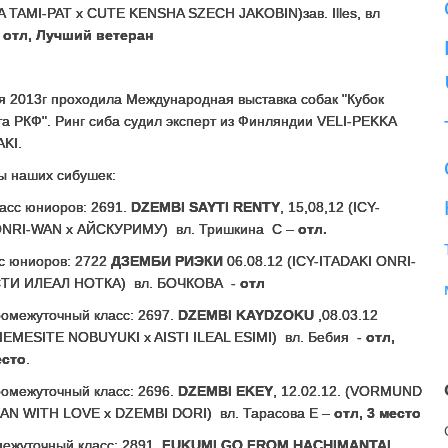
 TAMI-PAT x CUTE KENSHA SZECH JAKOBIN)зав. Illes, вл
–
отл, Лучший ветеран
я 2013г проходила Международная выставка собак "Кубок
а РКФ". Ринг сиба судил эксперт из Финляндии VELI-PEKKA
KI.
ы наших сибушек:
асс юниоров: 2691.
DZEMBI SAYTI RENTY
, 15,08,12 (ICY-
ONRI-WAN x АЙСКУРИМУ) вл. Тришкина С –
отл.
сс юниоров: 2722
ДЗЕМБИ РИЭКИ
06.08.12 (ICY-ITADAKI ONRI-
ТИ ИЛЕАЛ НОТКА) вл. БОЧКОВА -
отл
ромежуточный класс: 2697.
DZEMBI KAYDZOKU
,08.03.12
EMESITE NOBUYUKI x AISTI ILEAL ESIMI) вл. Бебия -
отл,
есто
.
ромежуточный класс: 2696.
DZEMBI EKEY
, 12.02.12. (VORMUND
AN WITH LOVE x DZEMBI DORI) вл. Тарасова Е –
отл, 3 место
ежуточный класс: 2891.
FUKUMI GO FROM HACHIMANTAI
,