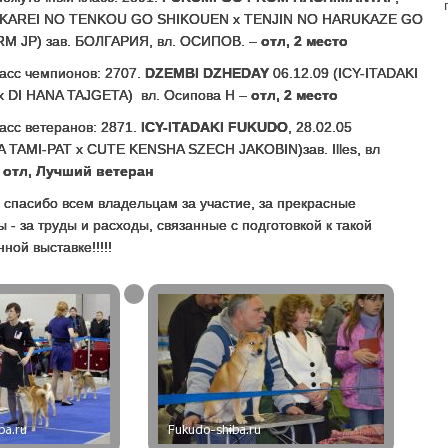
 (KAREI NO TENKOU GO SHIKOUEN x TENJIN NO HARUKAZE GO
RM JP) зав. БОЛГАРИЯ, вл. ОСИПОВ. –
отл, 2 место
асс чемпионов: 2707.
DZEMBI DZHEDAY
06.12.09 (ICY-ITADAKI
 DI HANA TAJGETA) вл. Осипова Н –
отл, 2 место
асс ветеранов: 2871.
ICY-ITADAKI FUKUDO
, 28.02.05
 TAMI-PAT x CUTE KENSHA SZECH JAKOBIN)зав. Illes, вл
–
отл, Лучший ветеран
спасибо всем владельцам за участие, за прекрасные
ы - за труды и расходы, связанные с подготовкой к такой
ной выставке!!!!!