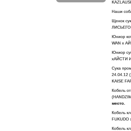
KAZLAUSK
Наши соба
Щенок сук
ЛИСЬЕГО
Юниор ко
WAN x АЙ
Юниор су
xАЙСТИ И
Сука пром
24.04.12
KAISE FA
Кобель от
(HANDZIM
место.
Кобель кл
FUKUDO x
Кобель кл