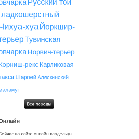
Русский той
овчарка
гладкошерстный
Чихуа-хуа
Йоркшир-
терьер
Тувинская
овчарка
Норвич-терьер
Корниш-рекс
Карликовая
такса
Шарпей
Аляскинский
маламут
Все породы
Онлайн
Сейчас на сайте онлайн владельцы