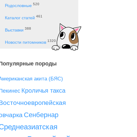
520
Родословные
461
Каталог статей
388
Выставки
1320
Новости питомников
Популярные породы
Американская акита (БЯС)
Кроличья такса
Пекинес
Восточноевропейская
Сенбернар
овчарка
Среднеазиатская