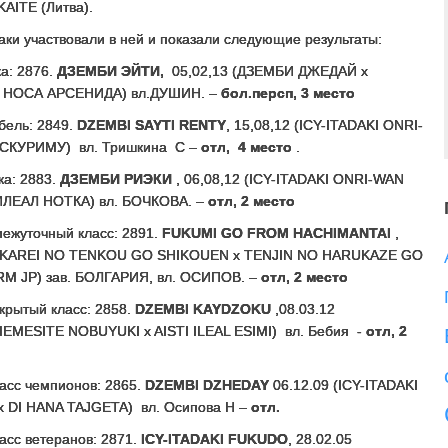
AITE (Литва).
ки участвовали в ней и показали следующие результаты:
а: 2876.
ДЗЕМБИ ЭЙТИ,
05,02,13 (ДЗЕМБИ ДЖЕДАЙ х
 НОСА АРСЕНИДА) вл.ДУШИН. –
бол.персп, 3 место
бель: 2849.
DZEMBI SAYTI RENTY
, 15,08,12 (ICY-ITADAKI ONRI-
СКУРИМУ) вл. Тришкина С –
отл, 4 место
.
ка: 2883.
ДЗЕМБИ РИЭКИ
, 06,08,12 (ICY-ITADAKI ONRI-WAN
ЛЕАЛ НОТКА) вл. БОЧКОВА. –
отл, 2 место
ежуточный класс: 2891.
FUKUMI GO FROM HACHIMANTAI
,
 (KAREI NO TENKOU GO SHIKOUEN x TENJIN NO HARUKAZE GO
RM JP) зав. БОЛГАРИЯ, вл. ОСИПОВ. –
отл, 2 место
крытый класс: 2858.
DZEMBI KAYDZOKU
,08.03.12
EMESITE NOBUYUKI x AISTI ILEAL ESIMI) вл. Бебия -
отл, 2
асс чемпионов: 2865.
DZEMBI DZHEDAY
06.12.09 (ICY-ITADAKI
 DI HANA TAJGETA) вл. Осипова Н –
отл.
асс ветеранов: 2871.
ICY-ITADAKI FUKUDO
, 28.02.05