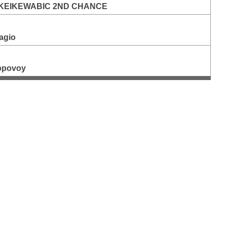
KEIKEWABIC 2ND CHANCE
iagio
ippovoy