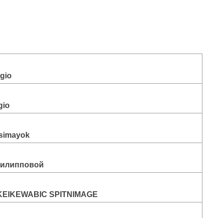
agio
gio
simayok
Филипповой
KEIKEWABIC SPITNIMAGE