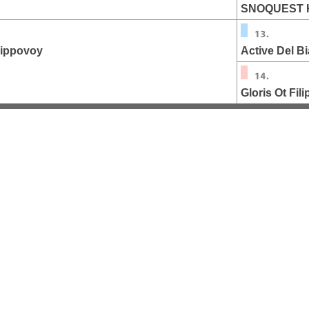
SNOQUEST 
lippovoy
Active Del B
Gloris Ot Fil