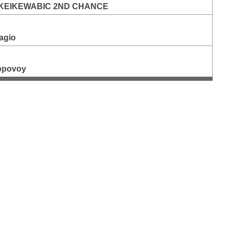
KEIKEWABIC 2ND CHANCE
iagio
ippovoy