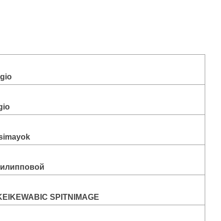
agio
gio
simayok
Филипповой
KEIKEWABIC SPITNIMAGE