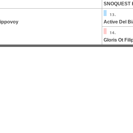
SNOQUEST 
lippovoy
Active Del B
Gloris Ot Fil