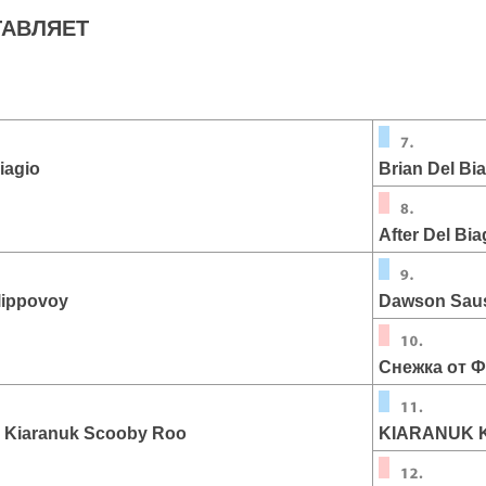
АВЛЯЕТ
Biagio
Brian Del Bi
After Del Bia
ilippovoy
Dawson Sau
Снежка от 
 Kiaranuk Scooby Roo
KIARANUK 