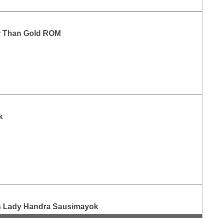
r Than Gold ROM
k
s Lady Handra Sausimayok