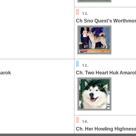
Ch Sno Quest's Worthmo
marok
Ch. Two Heart Huk Amaro
Ch. Her Howling Highnes