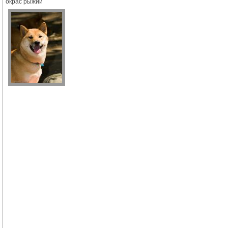
окрас рыжий