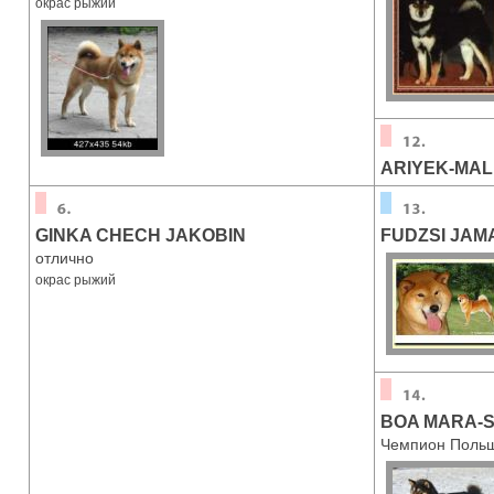
окрас рыжий
ARIYEK-MAL
GINKA CHECH JAKOBIN
FUDZSI JAM
отлично
окрас рыжий
BOA MARA-
Чемпион Поль