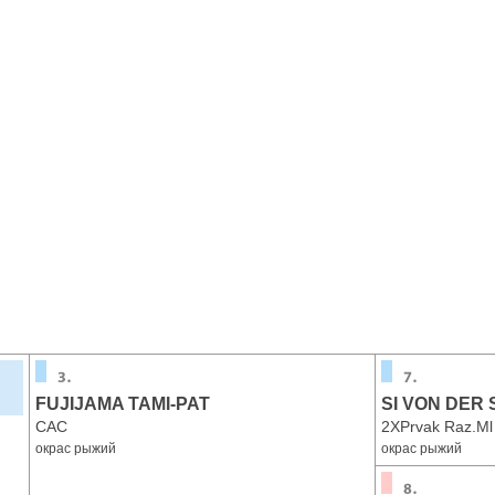
FUJIJAMA TAMI-PAT
SI VON DER
САС
2XPrvak Raz.Ml
окрас рыжий
окрас рыжий