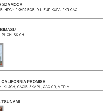
A SZAMOCA
B, HFGY, 2XHPJ BOB, D-K.EUR.KUPA, 2XR.CAC
OBIMASU
, PL CH, SK CH
CALIFORNIA PROMISE
, KL JCH, CACIB, 3XV.PL, CAC CR, V.TR.ML
 TSUNAMI