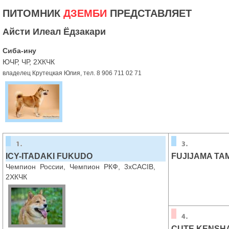
ПИТОМНИК
ДЗЕМБИ
ПРЕДСТАВЛЯЕТ
Айсти Илеал Ёдзакари
Сиба-ину
ЮЧР, ЧР, 2ХКЧК
владелец Крутецкая Юлия, тел. 8 906 711 02 71
ICY-ITADAKI FUKUDO
FUJIJAMA TAM
Чемпион России, Чемпион РКФ, 3хCACIB,
2ХКЧК
CUTE KENSH