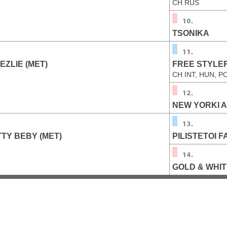
CH RUS
TSONIKA
EZLIE (MET)
FREE STYLER
CH INT, HUN, P
NEW YORKI AL
TY BEBY (MET)
PILISTETOI F
GOLD & WHIT