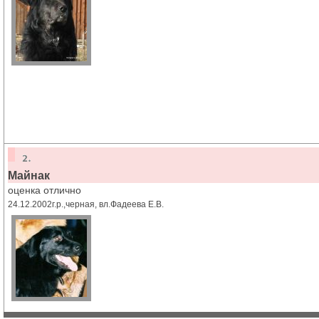
Майнак
оценка отлично
24.12.2002г.р.,черная, вл.Фадеева Е.В.