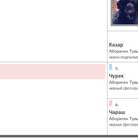
Казар
Абориген Тув
черно-подпалая
Чурек
Абориген Тув
черный (фотогр
Чараш
Абориген Тув
черная (фотогр