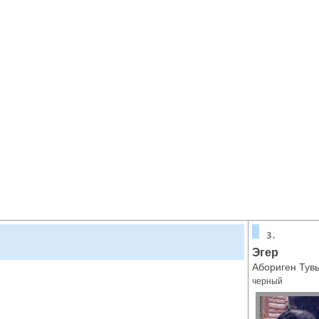
Эгер
Абориген Тув
черный