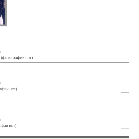
ы
 (фотографии нет)
ы
афии нет)
ы
афии нет)