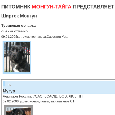
ПИТОМНИК
МОНГУН-ТАЙГА
ПРЕДСТАВЛЯЕТ
Ширтек Монгун
Тувинская овчарка
оценка отлично
09.01.2005г.р., сука, черная, вл.Савостин М.Ф.
Мугур
Чемпион России, 7CAC, 5CACIB, BOB, ЛК, ЛПП
02.02.2000г.р., черно-подпалый, вл.Каштанов С.Н.