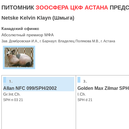
ПИТОМНИК
ЗООСФЕРА ЦКФ АСТАНА
ПРЕДС
Netske Kelvin Klayn (Шмыга)
Канадский сфинкс
Абсолютный премиор МФА
Зав. Домбровская И.А., г. Барнаул. Владелец Полякова М.В., г. Астана
Allan NFC 099/SPH/2002
Golden Max Zilmar SPH
Gr.Int.Ch.
I.Ch.
SPH n 03 21
SPH d 21