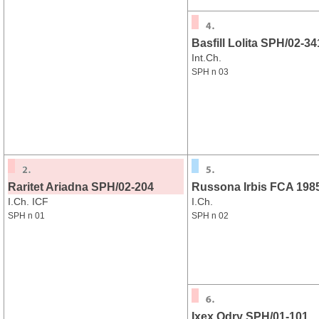
Basfill Lolita SPH/02-34
Int.Ch.
SPH n 03
Raritet Ariadna SPH/02-204
Russona Irbis FCA 198
I.Ch. ICF
I.Ch.
SPH n 01
SPH n 02
Ixex Odry SPH/01-101