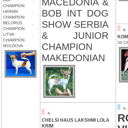
MACEDONIA &
RKF ,
CHAMPION
BOB INT DOG
UKRAIN ,
CHAMPION
SHOW SERBIA
BELORUS ,
CHAMPION
& JUNIOR
LITVA ,
KOM
CHAMPION
3X CA
CHAMPION
MOLDOVA
MAKEDONIAN
R
CHELSI HAUS LAKSHMI LOLA
KRIM