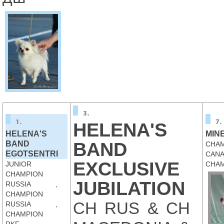
HELENA'S
HELENA'S
MIN
BAND
BAND
CHA
EGOTSENTRI
CAN
EXCLUSIVE
JUNIOR
CHAM
CHAMPION
JUBILATION
RUSSIA ,
CHAMPION
CH RUS & CH
RUSSIA ,
CHAMPION