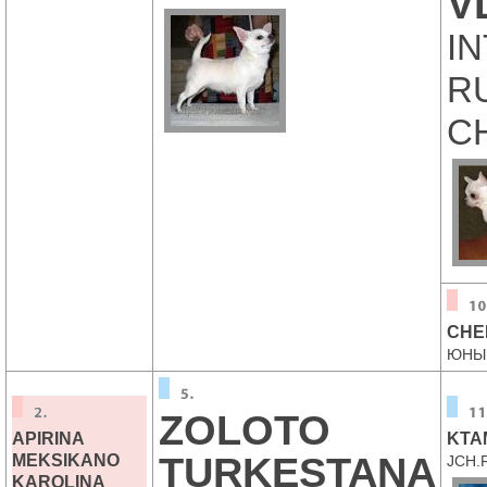
V
I
R
CH
CHEL
ЮНЫ
ZOLOTO
APIRINA
KTA
TURKESTANA
MEKSIKANO
JCH.
KAROLINA