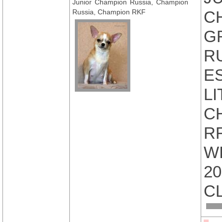
Junior Champion Russia, Champion
Russia, Champion RKF
C
G
R
E
L
C
R
W
2
C