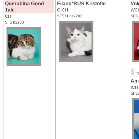
Querubina Good
Filand*RUS Kristofer
Vol
Tale
GICH
WC
CH
SFS71 ns2202
SFS
SFS n2203
Amb
ICH
SFS7