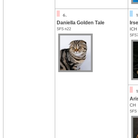
Daniella Golden Tale
Irs
ICH
SFS n22
SFS
Ari
CH
SFS 