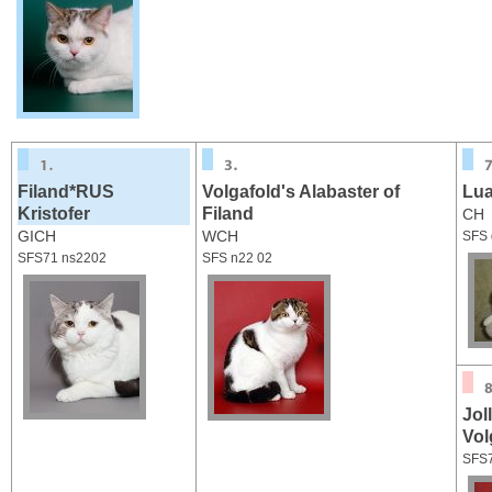
Filand*RUS
Volgafold's Alabaster of
Lua
Kristofer
Filand
CH
GICH
WCH
SFS 
SFS71 ns2202
SFS n22 02
Jol
Vol
SFS7