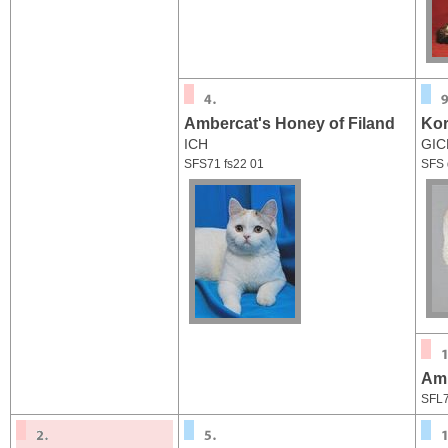
Ambercat's Honey of Filand
Kor
ICH
GIC
SFS71 fs22 01
SFS 
Amb
SFL7