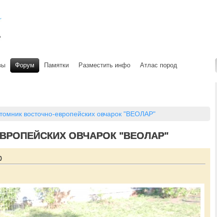
вы
Форум
Памятки
Разместить инфо
Атлас пород
томник восточно-европейских овчарок "ВЕОЛАР"
ВРОПЕЙСКИХ ОВЧАРОК "ВЕОЛАР"
0