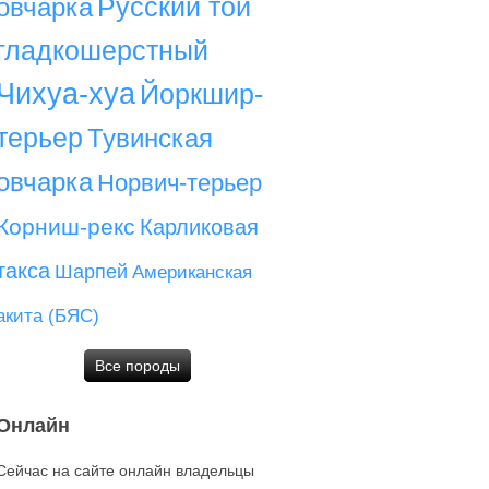
Русский той
овчарка
гладкошерстный
Чихуа-хуа
Йоркшир-
терьер
Тувинская
овчарка
Норвич-терьер
Корниш-рекс
Карликовая
такса
Шарпей
Американская
акита (БЯС)
Все породы
Онлайн
Сейчас на сайте онлайн владельцы