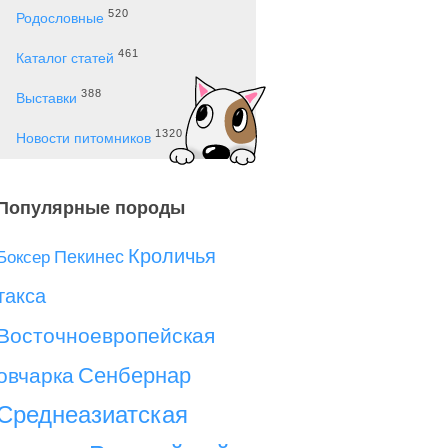
520
Родословные
461
Каталог статей
388
Выставки
1320
Новости питомников
Популярные породы
Кроличья
Пекинес
Боксер
такса
Восточноевропейская
Сенбернар
овчарка
Среднеазиатская