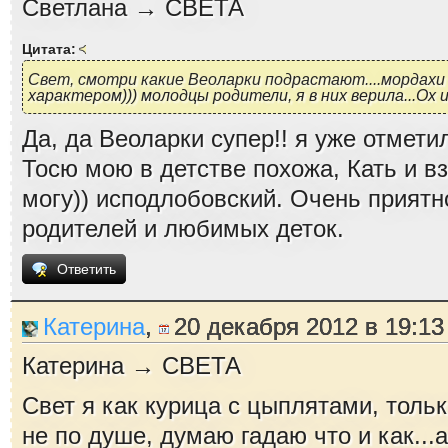
Светлана → СВЕТА
Цитата:
Свет, смотри какие Веоларки подрастают....мордахи
характером))) молодцы родители, я в них верила...Ох
Да, да Веоларки супер!! я уже отмет
Тосю мою в детстве похожа, Кать и в
могу)) исподлобовский. Очень прият
родителей и любимых деток.
Ответить
Катерина
,
20 декабря 2012 в 19:13
Катерина → СВЕТА
Свет я как курица с цыплятами, тольк
не по душе, думаю гадаю что и как...