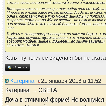
Тоська здесь не причем= здесь уже гены и наследствен
Вот сравниваю я пометы) и так видно что по чем)) щ
Многое все таки зависит от кобеля. А где их искать
одна и старается-все что может выдать)) и потом Л
возрасте тоже около 40а кг весила...не помню точно с
она весила 43кг и это точный диагноз! У меня записа
что.....
Я здесь с экспертом разговаривала насчет Ларки, и о
Ларка моя крупных щенков несет а остальные отцовс
говорит мощней выше и тяжелей...во задачу задала))
КРУПНЕЕ ЛАРКИ!
Кать, ну ты ж её видела,я бы не сказа
Ответить
Катерина
,
21 января 2013 в 11:52
Катерина → СВЕТА
Доча в отличной форме! Не волнуйся.