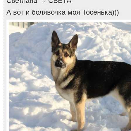
Светлана → СВЕТА
А вот и болявочка моя Тосенька)))