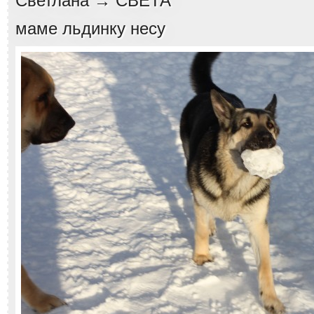
Светлана → СВЕТА
маме льдинку несу