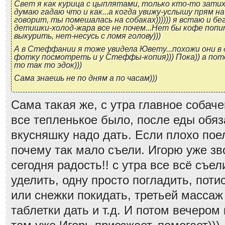
Свет я как курица с цыплятами, только кто-то затих
думаю гадаю что и как...а когда увижу-услышу прям на
говорит, ты помешалась на собаках)))))) я встаю и б
детишки-холод-жара все не почем...Нет бы кофе попи
выкурить, нет-несусь с ломя голову)))
А в Стеффании я тоже увидела Ювету...похожи они в 
фотку посмотреть и у Стеффы-копия))) Пока)) а по
то так то эдок)))
Сама знаешь не по дням а по часам)))
Сама такая же, с утра главное собаче
все тепленькое было, после еды обя
вкусняшку надо дать. Если плохо пое
почему так мало съели. Игорю уже з
сегодня радость!! с утра все всё съе
уделить, одну просто погладить, поти
или снежки покидать, третьей массаж
таблетки дать и т.д. И потом вечером