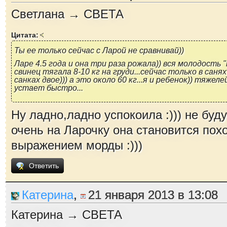
Светлана → СВЕТА
Цитата:
Ты ее только сейчас с Ларой не сравнивай))
Ларе 4.5 года и она три раза рожала)) вся молодость 
свинец тягала 8-10 кг на груди...сейчас только в санях
санках двое))) а это около 60 кг...я и ребенок)) тяжеле
устает быстро...
Ну ладно,ладно успокоила :))) не буду
очень на Ларочку она становится пох
выражением морды :)))
Ответить
Катерина
,
21 января 2013 в 13:08
Катерина → СВЕТА