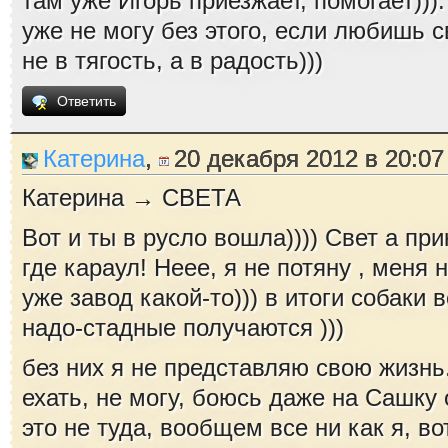
там уже Игорь приезжает, помогает))).
уже не могу без этого, если любишь с
не в тягость, а в радость)))
Ответить
Катерина
,
20 декабря 2012 в 20:07
Катерина → СВЕТА
Вот и ты в русло вошла)))) Свет а при
где караул! Неее, я не потяну , меня н
уже завод какой-то))) в итоги собаки в
надо-стадные получаются )))
без них я не представляю свою жизнь
ехать, не могу, боюсь даже на Сашку 
это не туда, вообщем все ни как я, во