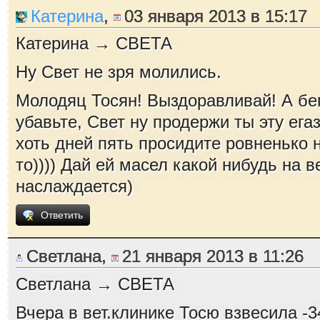
Катерина
,
03 января 2013 в 15:17
Катерина → СВЕТА
Ну Свет не зря молились.
Молодяц Тосян! Выздоравливай! А бе
убавьте, Свет ну продержи ты эту егазу
хоть дней пять просидите ровненько н
то)))) Дай ей масел какой нибудь на в
наслаждается)
Ответить
Светлана,
21 января 2013 в 11:26
Светлана → СВЕТА
Вчера в вет.клинике Тосю взвесила -3