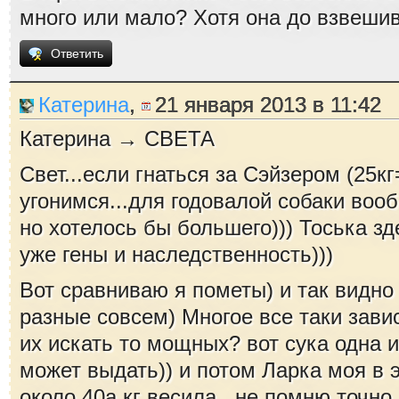
много или мало? Хотя она до взвешив
Ответить
Катерина
,
21 января 2013 в 11:42
Катерина → СВЕТА
Свет...если гнаться за Сэйзером (25кг
угонимся...для годовалой собаки воо
но хотелось бы большего))) Тоська з
уже гены и наследственность)))
Вот сравниваю я пометы) и так видно
разные совсем) Многое все таки завис
их искать то мощных? вот сука одна и
может выдать)) и потом Ларка моя в 
около 40а кг весила...не помню точно 