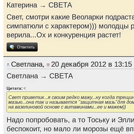
Катерина → СВЕТА
Свет, смотри какие Веоларки подраста
симпатюли с характером))) молодцы р
верила...Ох и конкуренция растет!
Ответить
Светлана,
20 декабря 2012 в 13:15
Светлана → СВЕТА
Цитата:
Свет приветик...я своим редко мажу...ну когда трещи
мазью...она так и называется "защитная мазь"для д
на вазелиновой основе с витаминами...ее и мажем))
Надо попробовать, а то Тоську и Элли
беспокоит, но мало ли морозы ещё впе