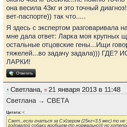
она весила 43кг и это точный диагноз
вет-паспорте)) так что.....
Я здесь с экспертом разговаривала на
мне дала ответ: Ларка моя крупных щ
остальные отцовские гены...Ищи гов
тяжелей...во задачу задала))) ГДЕ?
ЛАРКИ!
Ответить
Светлана,
21 января 2013 в 11:48
Светлана → СВЕТА
Цитата:
Свет...если гнаться за Сэйзером (25кг=3.5 мес) то не 
годовалой собаки вообщем-то нормально))) но хотело