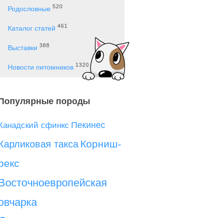
520
Родословные
461
Каталог статей
388
Выставки
1320
Новости питомников
Популярные породы
Пекинес
Канадский сфинкс
Корниш-
Карликовая такса
рекс
Восточноевропейская
овчарка