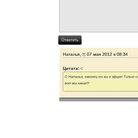
Ответить
Наталья,
07 мая 2012 в 08:34
Цитата:
О Наталья, наконец то вы в эфире! Только
вот мы какие!!!