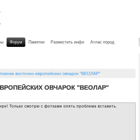
вы
Форум
Памятки
Разместить инфо
Атлас пород
томник восточно-европейских овчарок "ВЕОЛАР"
ВРОПЕЙСКИХ ОВЧАРОК "ВЕОЛАР"