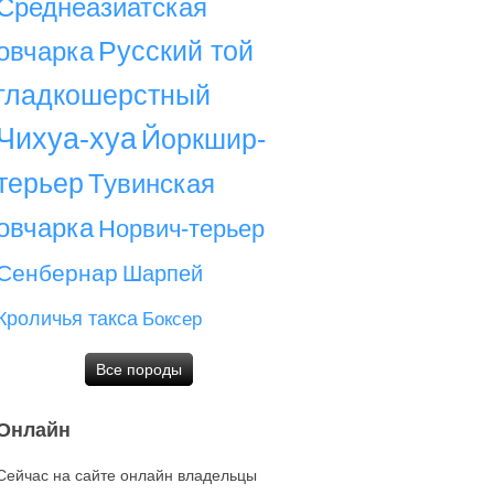
Среднеазиатская
Русский той
овчарка
гладкошерстный
Чихуа-хуа
Йоркшир-
терьер
Тувинская
овчарка
Норвич-терьер
Сенбернар
Шарпей
Кроличья такса
Боксер
Все породы
Онлайн
Сейчас на сайте онлайн владельцы