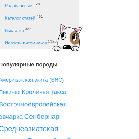
520
Родословные
461
Каталог статей
388
Выставки
1320
Новости питомников
Популярные породы
Американская акита (БЯС)
Кроличья такса
Пекинес
Восточноевропейская
Сенбернар
овчарка
Среднеазиатская