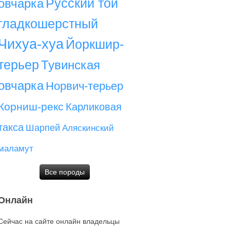
Русский той
овчарка
гладкошерстный
Чихуа-хуа
Йоркшир-
терьер
Тувинская
овчарка
Норвич-терьер
Корниш-рекс
Карликовая
такса
Шарпей
Аляскинский
маламут
Все породы
Онлайн
Сейчас на сайте онлайн владельцы