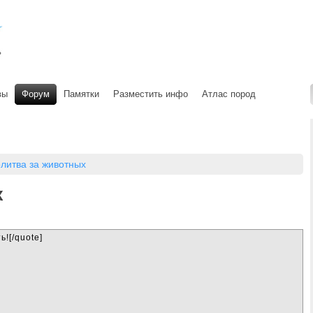
вы
Форум
Памятки
Разместить инфо
Атлас пород
литва за животных
Х