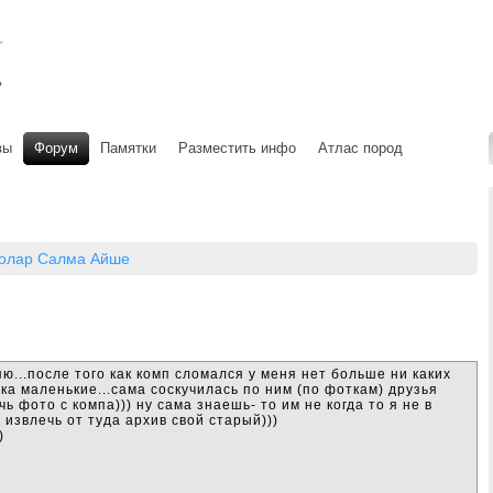
вы
Форум
Памятки
Разместить инфо
Атлас пород
олар Салма Айше