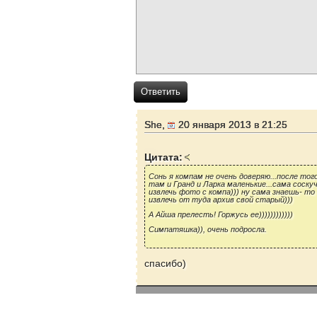
Ответить
She,
20 января 2013 в 21:25
Цитата:
Сонь я компам не очень доверяю...после тог
там и Гранд и Ларка маленькие...сама соску
извлечь фото с компа))) ну сама знаешь- то 
извлечь от туда архив свой старый)))
А Айша прелесть! Горжусь ее))))))))))))
Симпатяшка)), очень подросла.
спасибо)