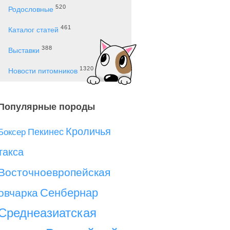
520
Родословные
461
Каталог статей
388
Выставки
1320
Новости питомников
Популярные породы
Кроличья
Пекинес
Боксер
такса
Восточноевропейская
Сенбернар
овчарка
Среднеазиатская