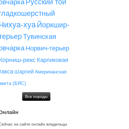
Русский той
овчарка
гладкошерстный
Чихуа-хуа
Йоркшир-
терьер
Тувинская
овчарка
Норвич-терьер
Корниш-рекс
Карликовая
такса
Шарпей
Американская
акита (БЯС)
Все породы
Онлайн
Сейчас на сайте онлайн владельцы