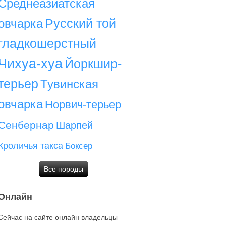
Среднеазиатская
Русский той
овчарка
гладкошерстный
Чихуа-хуа
Йоркшир-
терьер
Тувинская
овчарка
Норвич-терьер
Сенбернар
Шарпей
Кроличья такса
Боксер
Все породы
Онлайн
Сейчас на сайте онлайн владельцы