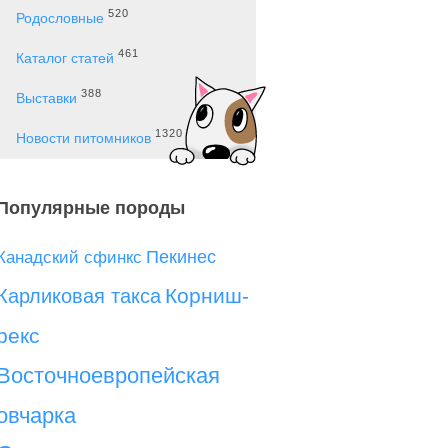
520
Родословные
461
Каталог статей
388
Выставки
1320
Новости питомников
Популярные породы
Пекинес
Канадский сфинкс
Корниш-
Карликовая такса
рекс
Восточноевропейская
овчарка