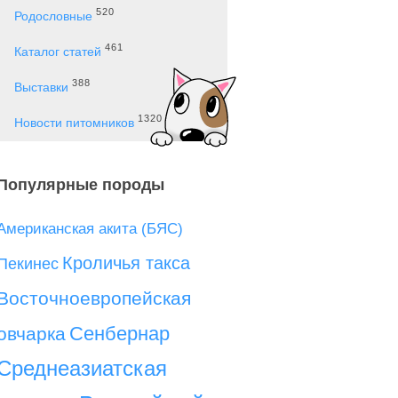
520
Родословные
461
Каталог статей
388
Выставки
1320
Новости питомников
Популярные породы
Американская акита (БЯС)
Кроличья такса
Пекинес
Восточноевропейская
Сенбернар
овчарка
Среднеазиатская