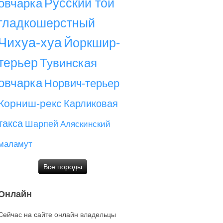
Русский той
овчарка
гладкошерстный
Чихуа-хуа
Йоркшир-
терьер
Тувинская
овчарка
Норвич-терьер
Корниш-рекс
Карликовая
такса
Шарпей
Аляскинский
маламут
Все породы
Онлайн
Сейчас на сайте онлайн владельцы