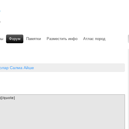
вы
Форум
Памятки
Разместить инфо
Атлас пород
олар Салма Айше