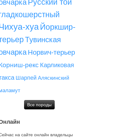
Русский той
овчарка
гладкошерстный
Чихуа-хуа
Йоркшир-
терьер
Тувинская
овчарка
Норвич-терьер
Корниш-рекс
Карликовая
такса
Шарпей
Аляскинский
маламут
Все породы
Онлайн
Сейчас на сайте онлайн владельцы