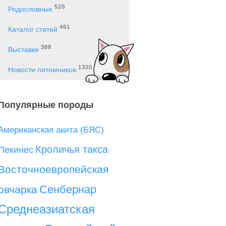
520
Родословные
461
Каталог статей
388
Выставки
1320
Новости питомников
Популярные породы
Американская акита (БЯС)
Кроличья такса
Пекинес
Восточноевропейская
Сенбернар
овчарка
Среднеазиатская