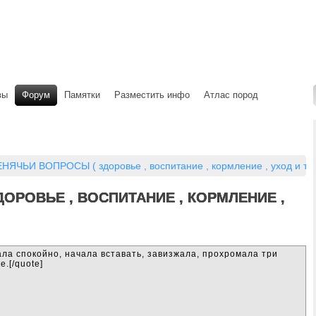
вы
Форум
Памятки
Разместить инфо
Атлас пород
НЯЧЬИ ВОПРОСЫ ( здоровье , воспитание , кормление , уход и т.д.
ОРОВЬЕ , ВОСПИТАНИЕ , КОРМЛЕНИЕ ,