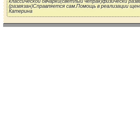
классической овчарки(светлый чепрак)физически разв
(развязан)Справляется сам.Помощь в реализации щен
Катерина