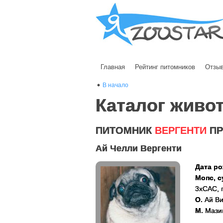
Главная
Рейтинг питомников
Отзы
В начало
Каталог живо
ПИТОМНИК
ВЕРГЕНТИ
ПР
Ай Челли Вергенти
Дата ро
Мопс, с
3хСАС, 
О.
Ай Ви
М.
Мазин