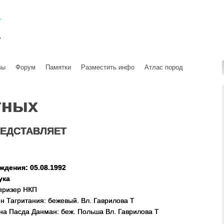
вы
Форум
Памятки
Разместить инфо
Атлас пород
тных
ЕДСТАВЛЯЕТ
ждения: 05.08.1992
ука
призер НКП
н Тагритания: бежевый. Вл. Гаврилова Т
а Пасда Данман: беж. Польша Вл. Гаврилова Т