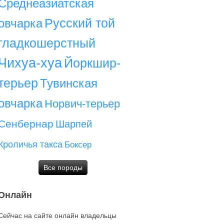
Среднеазиатская
Русский той
овчарка
гладкошерстный
Чихуа-хуа
Йоркшир-
терьер
Тувинская
овчарка
Норвич-терьер
Сенбернар
Шарпей
Кроличья такса
Боксер
Все породы
Онлайн
Сейчас на сайте онлайн владельцы