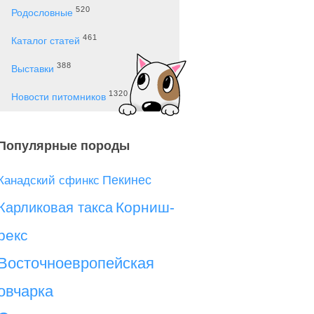
520
Родословные
461
Каталог статей
388
Выставки
1320
Новости питомников
Популярные породы
Пекинес
Канадский сфинкс
Корниш-
Карликовая такса
рекс
Восточноевропейская
овчарка