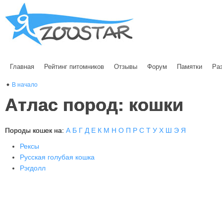
Главная
Рейтинг питомников
Отзывы
Форум
Памятки
Ра
В начало
Атлас пород: кошки
Породы кошек на:
А
Б
Г
Д
Е
К
М
Н
О
П
Р
С
Т
У
Х
Ш
Э
Я
Рексы
Русская голубая кошка
Рэгдолл