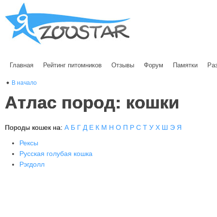
Главная
Рейтинг питомников
Отзывы
Форум
Памятки
Ра
В начало
Атлас пород: кошки
Породы кошек на:
А
Б
Г
Д
Е
К
М
Н
О
П
Р
С
Т
У
Х
Ш
Э
Я
Рексы
Русская голубая кошка
Рэгдолл