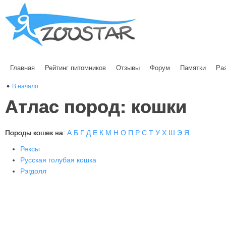
Главная
Рейтинг питомников
Отзывы
Форум
Памятки
Ра
В начало
Атлас пород: кошки
Породы кошек на:
А
Б
Г
Д
Е
К
М
Н
О
П
Р
С
Т
У
Х
Ш
Э
Я
Рексы
Русская голубая кошка
Рэгдолл