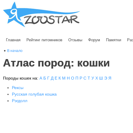
Главная
Рейтинг питомников
Отзывы
Форум
Памятки
Ра
В начало
Атлас пород: кошки
Породы кошек на:
А
Б
Г
Д
Е
К
М
Н
О
П
Р
С
Т
У
Х
Ш
Э
Я
Рексы
Русская голубая кошка
Рэгдолл