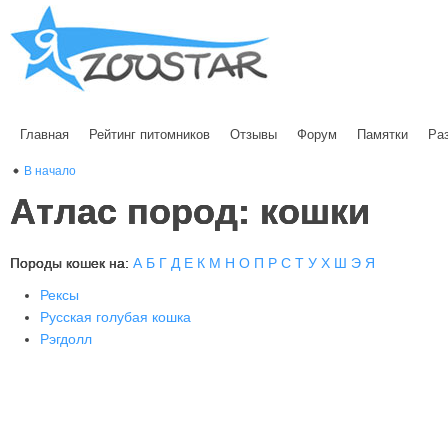
Главная
Рейтинг питомников
Отзывы
Форум
Памятки
Ра
В начало
Атлас пород: кошки
Породы кошек на:
А
Б
Г
Д
Е
К
М
Н
О
П
Р
С
Т
У
Х
Ш
Э
Я
Рексы
Русская голубая кошка
Рэгдолл