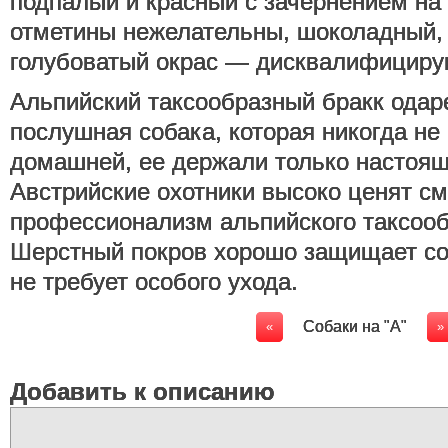
подпалый и красный с зачернением на
отметины нежелательны, шоколадный, 
голубоватый окрас — дисквалифициру
Альпийский таксообразный бракк одар
послушная собака, которая никогда не
домашней, ее держали только настоящ
Австрийские охотники высоко ценят с
профессионализм альпийского таксооб
Шерстный покров хорошо защищает соб
не требует особого ухода.
Cобаки на "А"
«
»
Добавить к описанию