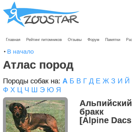
Главная
Рейтинг питомников
Отзывы
Форум
Памятки
Ра
В начало
Атлас пород
Породы собак на:
А
Б
В
Г
Д
Е
Ж
З
И
Й
Ф
Х
Ц
Ч
Ш
Э
Ю
Я
Альпийский
бракк
[Alpine Dac